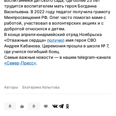
воспитанники детского сада, где более 25 лет 
трудится воспитателем мать героя Богданна 
Васильевна. В 2022 году педагог получила грамоту 
Минпросвещения РФ. Олег часто помогал маме с 
работой, участвовал в волонтерских акциях и с 
добротой относился к детям.
В конце апреля юнармейский отряд Ноябрьска 
«Отважные сердца» 
получил
 имя героя СВО 
Андрея Кабанова. Церемония прошла в школе № 7, 
где учился погибший боец.
Самые важные новости — в нашем telegram-канале 
«Север-Пресс»
.
Авторы
Екатерина Копытова
0
0