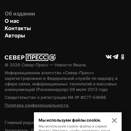
Об издании
О нас
Контакты
Авторы
© 
2026
 Север-Пресс — Новости Ямала.
Информационное агентство «Север-Пресс» 
зарегистрировано в Федеральной службе по надзору в 
сфере связи, информационных технологий и массовых 
коммуникаций (Роскомнадзор) 09 июля 2013 года
Свидетельство о регистрации ИА № ФС77-54686
Политика конфиденциальности.
Мы используем файлы cookie.
Главный редактор — А.Л. Поздеев
Мы используем cookie-файлы и сервис
Учредитель: Департамент внутренней политики Ямало-
Яндекс.Метрика, чтобы запомнить ваши