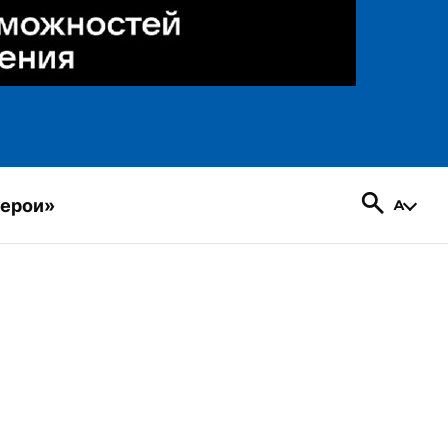
герои»