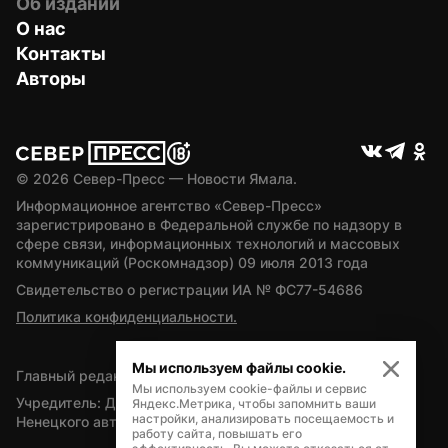
Об издании
О нас
Контакты
Авторы
© 
2026
 Север-Пресс — Новости Ямала.
Информационное агентство «Север-Пресс» 
зарегистрировано в Федеральной службе по надзору в 
сфере связи, информационных технологий и массовых 
коммуникаций (Роскомнадзор) 09 июля 2013 года
Свидетельство о регистрации ИА № ФС77-54686
Политика конфиденциальности.
Мы используем файлы cookie.
Главный редактор — А.Л. Поздеев
Мы используем cookie-файлы и сервис
Учредитель: Департамент внутренней политики Ямало-
Яндекс.Метрика, чтобы запомнить ваши
настройки, анализировать посещаемость и
Ненецкого автономного округа
работу сайта, повышать его