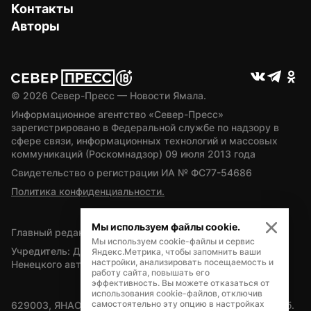
Контакты
Авторы
© 
2026
 Север-Пресс — Новости Ямала.
Информационное агентство «Север-Пресс» 
зарегистрировано в Федеральной службе по надзору в 
сфере связи, информационных технологий и массовых 
коммуникаций (Роскомнадзор) 09 июля 2013 года
Свидетельство о регистрации ИА № ФС77-54686
Политика конфиденциальности.
Мы используем файлы cookie.
Главный редактор — А.Л. Поздеев
Мы используем cookie-файлы и сервис
Учредитель: Департамент внутренней политики Ямало-
Яндекс.Метрика, чтобы запомнить ваши
настройки, анализировать посещаемость и
Ненецкого автономного округа
работу сайта, повышать его
эффективность. Вы можете отказаться от
использования cookie-файлов, отключив
самостоятельно эту опцию в настройках
629003, ЯНАО, Салехард, мкр. Богдана Кнунянца, д.1, каб. 