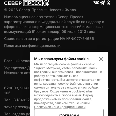
© 
2026
 Север-Пресс — Новости Ямала.
Информационное агентство «Север-Пресс» 
зарегистрировано в Федеральной службе по надзору в 
сфере связи, информационных технологий и массовых 
коммуникаций (Роскомнадзор) 09 июля 2013 года
Свидетельство о регистрации ИА № ФС77-54686
Политика конфиденциальности.
Мы используем файлы cookie.
Главный редактор — А.Л. Поздеев
Мы используем cookie-файлы и сервис
Учредитель: Департамент внутренней политики Ямало-
Яндекс.Метрика, чтобы запомнить ваши
настройки, анализировать посещаемость и
Ненецкого автономного округа
работу сайта, повышать его
эффективность. Вы можете отказаться от
использования cookie-файлов, отключив
самостоятельно эту опцию в настройках
629003, ЯНАО, Салехард, мкр. Богдана Кнунянца, д.1, каб. 
браузера. Сохраненные cookie-файлы
106
можно удалить в любое время. Перед
продолжением использования сайта,
Тел.: 8 (34922) 71262
пожалуйста, ознакомьтесь с нашей
sever-press@yamal-media.ru
Политикой конфиденциальности
.
Тел. отдела рекламы: 8 (34922) 42728
Согласен