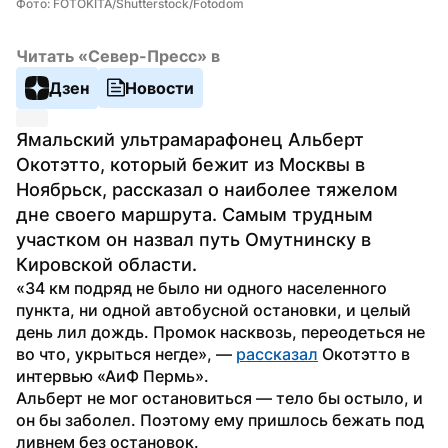
Фото: FOTOKITA/Shutterstock/Fotodom
Читать «Север-Пресс» в
Дзен
Новости
Ямальский ультрамарафонец Альберт 
Окотэтто, который бежит из Москвы в 
Ноябрьск, рассказал о наиболее тяжелом 
дне своего маршрута. Самым трудным 
участком он назвал путь Омутнинску в 
Кировской области.
«34 км подряд не было ни одного населенного 
пункта, ни одной автобусной остановки, и целый 
день лил дождь. Промок насквозь, переодеться не 
во что, укрыться негде», — 
рассказал
 Окотэтто в 
интервью «АиФ Пермь».
Альберт не мог остановиться — тело бы остыло, и 
он бы заболел. Поэтому ему пришлось бежать под 
ливнем без остановок.