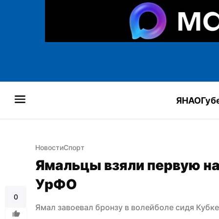
ЯНАО
Губ
Новости
Спорт
Ямальцы взяли первую наг
УрФО
0
Ямал завоевал бронзу в волейболе сидя Кубк