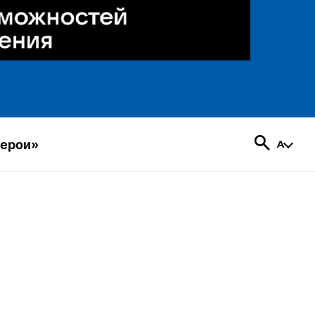
герои»