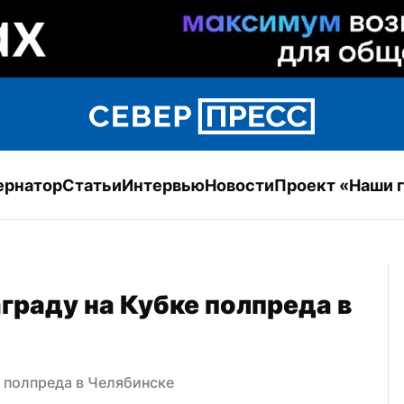
ернатор
Статьи
Интервью
Новости
Проект «Наши 
раду на Кубке полпреда в 
е полпреда в Челябинске