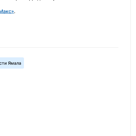
Макс»
.
сти Ямала