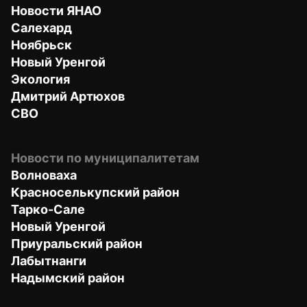
Новости ЯНАО
Салехард
Ноябрьск
Новый Уренгой
Экология
Дмитрий Артюхов
СВО
Новости по муниципалитетам
Волноваха
Красноселькупский район
Тарко-Сале
Новый Уренгой
Приуральский район
Лабытнанги
Надымский район