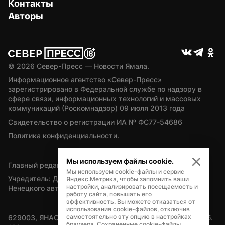
Контакты
Авторы
© 
2026
 Север-Пресс — Новости Ямала.
Информационное агентство «Север-Пресс» 
зарегистрировано в Федеральной службе по надзору в 
сфере связи, информационных технологий и массовых 
коммуникаций (Роскомнадзор) 09 июля 2013 года
Свидетельство о регистрации ИА № ФС77-54686
Политика конфиденциальности.
Мы используем файлы cookie.
Главный редактор — А.Л. Поздеев
Мы используем cookie-файлы и сервис
Учредитель: Департамент внутренней политики Ямало-
Яндекс.Метрика, чтобы запомнить ваши
настройки, анализировать посещаемость и
Ненецкого автономного округа
работу сайта, повышать его
эффективность. Вы можете отказаться от
использования cookie-файлов, отключив
самостоятельно эту опцию в настройках
629003, ЯНАО, Салехард, мкр. Богдана Кнунянца, д.1, каб. 
браузера. Сохраненные cookie-файлы