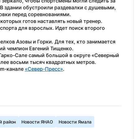
и зеркало, чтобы спортсмены могли следить за 
В здании обустроили раздевалки с душевыми, 
овки перед соревнованиями.
которых готов наставлять новый тренер. 
спорта для взрослых. Идет поиск второго 
елков Азовы и Горки. Для тех, кто занимается 
ий чемпион Евгений Тищенко. 
 Тарко-Сале самый большой в округе «Северный 
олее восьми тысяч квадратных метров.
am-канале 
«Север-Пресс»
.
 район
Новости ЯНАО
Новости Ямала