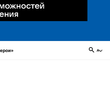
герои»