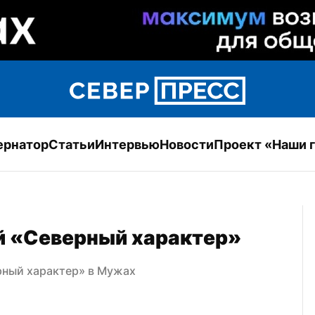
ернатор
Статьи
Интервью
Новости
Проект «Наши 
й «Северный характер»
рный характер» в Мужах