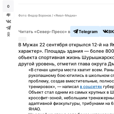
0
Фото: Федор Воронов / «Ямал-Медиа»
Читать «Север-Пресс» в
Telegram
ВК
В Мужах 22 сентября открылся 12-й на 
характер». Площадь здания — более 800
объекта спортивная жизнь Шурышкарско
другой уровень, отметил глава округа Д
«В стенах центра места хватит всем. Рань
рукопашному бою ютились в школьном сп
проблему, создав вместительные, полнос
тренировок», — написал 
в соцсетях
 губе
Объект стал одним из самых крупных в 
кроссфит-зоной, небольшим тренажерным
адаптивной физкультуры, трибунами на 64
ЯНАО. 