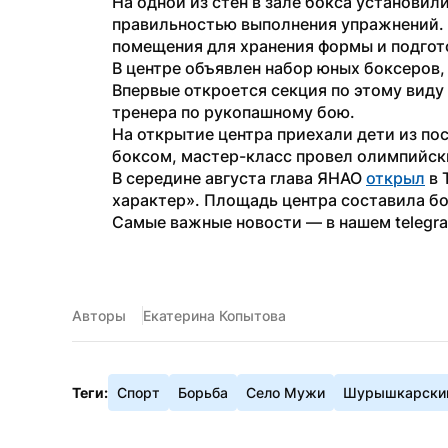
На одной из стен в зале бокса установил
правильностью выполнения упражнений. 
помещения для хранения формы и подгот
В центре объявлен набор юных боксеров, 
Впервые откроется секция по этому виду 
тренера по рукопашному бою.
На открытие центра приехали дети из пос
боксом, мастер-класс провел олимпийск
В середине августа глава ЯНАО 
открыл
 в
характер». Площадь центра составила б
Самые важные новости — в нашем telegr
Авторы
Екатерина Копытова
Теги:
Спорт
Борьба
Село Мужи
Шурышкарский