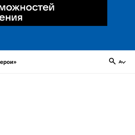
герои»