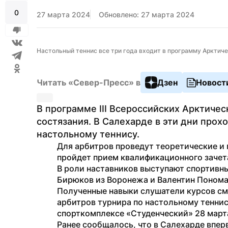
0
27 марта 2024
Обновлено: 27 марта 2024
Настольный теннис все три года входит в программу Арктическ
Читать «Север-Пресс» в
Дзен
Новост
В программе III Всероссийских Арктическ
состязания. В Салехарде в эти дни прох
настольному теннису. 
Для арбитров проведут теоретические и 
пройдет прием квалификационного зачета
В роли наставников выступают спортивны
Бирюков из Воронежа и Валентин Пономар
Полученные навыки слушатели курсов смо
арбитров турнира по настольному теннис
спорткомплексе «Студенческий» 28 март
Ранее сообщалось, что в Салехарде впер