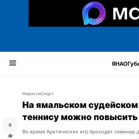
ЯНАО
Губ
Новости
Спорт
На ямальском судейском 
теннису можно повысить
0
Во время Арктических игр проходит семинар 