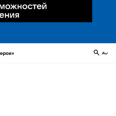
герои»