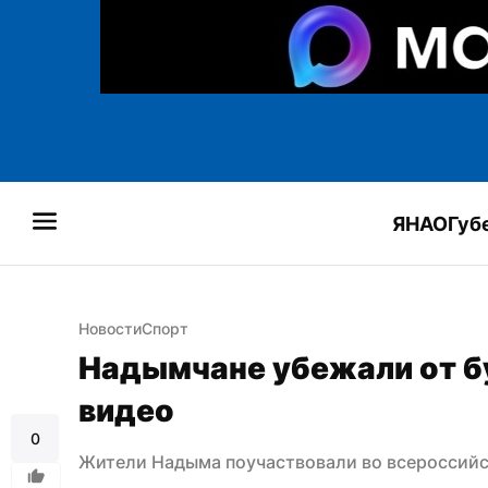
ЯНАО
Губ
Новости
Спорт
Надымчане убежали от бу
видео
0
Жители Надыма поучаствовали во всероссийск