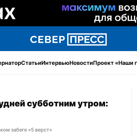
ернатор
Статьи
Интервью
Новости
Проект «Наши 
дней субботним утром: 
ом забеге «5 верст»