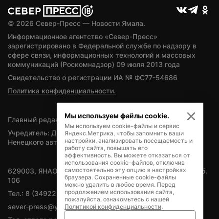
© 
2026
 Север-Пресс — Новости Ямала.
Информационное агентство «Север-Пресс» 
зарегистрировано в Федеральной службе по надзору в 
сфере связи, информационных технологий и массовых 
коммуникаций (Роскомнадзор) 09 июля 2013 года
Свидетельство о регистрации ИА № ФС77-54686
Политика конфиденциальности.
Мы используем файлы cookie.
Главный редактор — А.Л. Поздеев
Мы используем cookie-файлы и сервис
Учредитель: Департамент внутренней политики Ямало-
Яндекс.Метрика, чтобы запомнить ваши
настройки, анализировать посещаемость и
Ненецкого автономного округа
работу сайта, повышать его
эффективность. Вы можете отказаться от
использования cookie-файлов, отключив
самостоятельно эту опцию в настройках
629003, ЯНАО, Салехард, мкр. Богдана Кнунянца, д.1, каб. 
браузера. Сохраненные cookie-файлы
106
можно удалить в любое время. Перед
продолжением использования сайта,
Тел.: 8 (34922) 71262
пожалуйста, ознакомьтесь с нашей
sever-press@yamal-media.ru
Политикой конфиденциальности
.