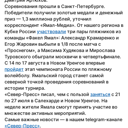
Соревнования прошли в Санкт-Петербурге. 
Победители получили золотые медали и денежный 
приз — 1,3 миллиона рублей, уточнил 
корреспондент «Ямал-Медиа». От нашего региона в 
Кубке России 
участвовали
 три пары пляжников из 
команды «Факел Ямал»: Александр Крамаренко и 
Егор Жаровин выбыли в 1/8 после матча с 
«Проснегом», а Максима Худякова и Мирослава 
Туровского обыграли москвичи в четвертьфинале.
С 14 по 17 августа в Новом Уренгое впервые 
пройдет
 этап чемпионата России по пляжному 
волейболу. Ямальский город станет самой 
северной точкой проведения соревнований в 
истории турнира.
«Север-Пресс» писал, чем с пользой 
заняться
 с 21 
по 27 июля в Салехарде и Новом Уренгое. На 
неделе жители Ямала смогут принять участие во 
множестве активных мероприятий.
Самые важные новости — в нашем telegram-канале 
«Север-Пресс»
.