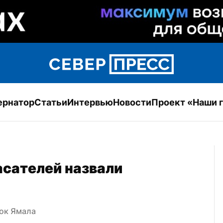
ернатор
Статьи
Интервью
Новости
Проект «Наши 
сателей назвали 
бок Ямала