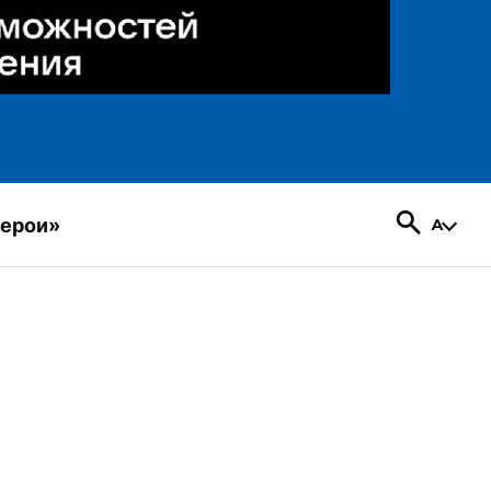
герои»