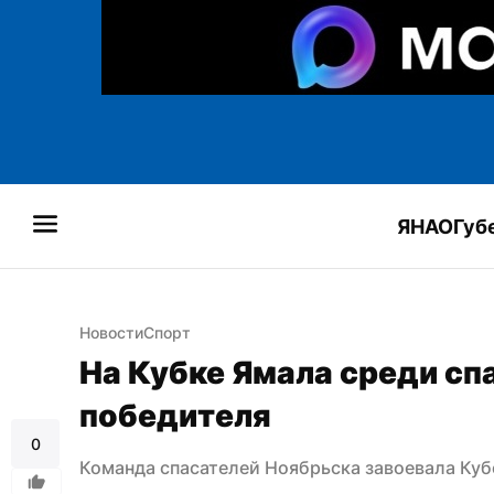
ЯНАО
Губ
Новости
Спорт
На Кубке Ямала среди спа
победителя
0
Команда спасателей Ноябрьска завоевала Ку