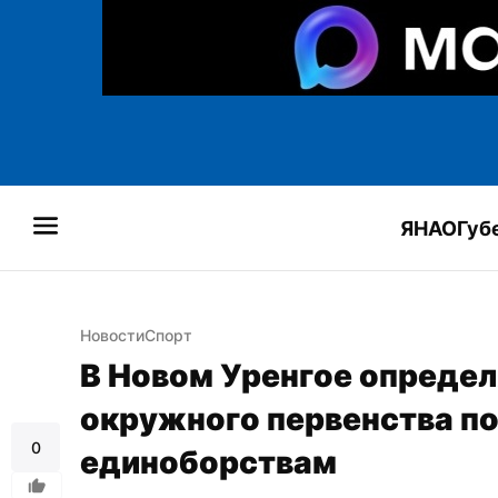
ЯНАО
Губ
Новости
Спорт
В Новом Уренгое определ
окружного первенства п
0
единоборствам