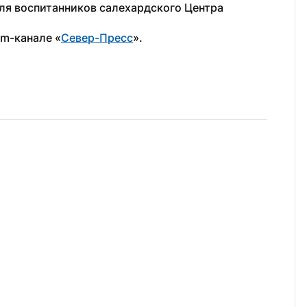
ля воспитанников салехардского Центра 
am-канале «
Север-Пресс
».