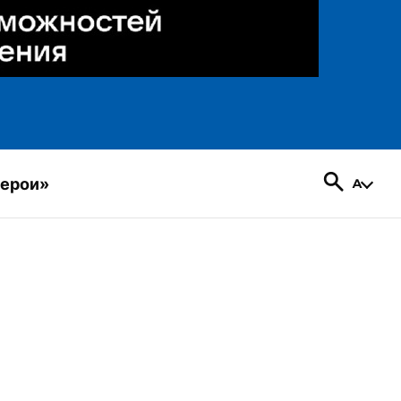
герои»