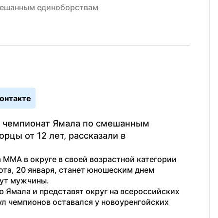
смешанным единоборствам
онтакте
л чемпионат Ямала по смешанным 
цы от 12 лет, рассказали в 
В соревнованиях за звание лучшего бойца ММА в округе в своей возрастной категории 
ота, 20 января, станет юношеским днем 
дут мужчины.
 Ямала и представят округ на всероссийских 
ул чемпионов оставался у новоуренгойских 