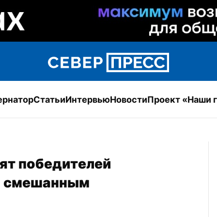
ернатор
Статьи
Интервью
Новости
Проект «Наши 
ят победителей 
о смешанным 