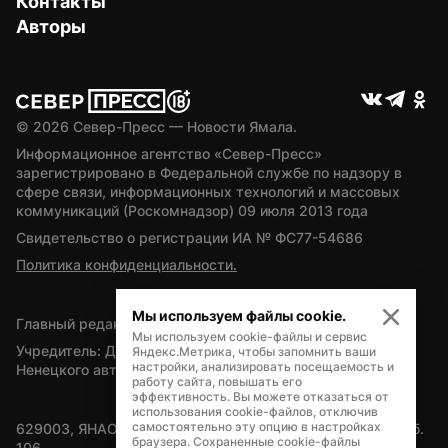
Контакты
Авторы
© 
2026
 Север-Пресс — Новости Ямала.
Информационное агентство «Север-Пресс» 
зарегистрировано в Федеральной службе по надзору в 
сфере связи, информационных технологий и массовых 
коммуникаций (Роскомнадзор) 09 июля 2013 года
Свидетельство о регистрации ИА № ФС77-54686
Политика конфиденциальности.
Мы используем файлы cookie.
Главный редактор — А.Л. Поздеев
Мы используем cookie-файлы и сервис
Учредитель: Департамент внутренней политики Ямало-
Яндекс.Метрика, чтобы запомнить ваши
настройки, анализировать посещаемость и
Ненецкого автономного округа
работу сайта, повышать его
эффективность. Вы можете отказаться от
использования cookie-файлов, отключив
самостоятельно эту опцию в настройках
629003, ЯНАО, Салехард, мкр. Богдана Кнунянца, д.1, каб. 
браузера. Сохраненные cookie-файлы
106