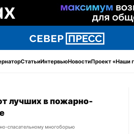
ернатор
Статьи
Интервью
Новости
Проект «Наши 
т лучших в пожарно-
е
рно-спасательному многоборью