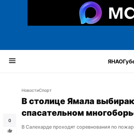
ЯНАО
Губ
Новости
Спорт
В столице Ямала выбираю
спасательном многоборь
0
В Салехарде проходят соревнования по пожа