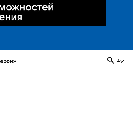
герои»