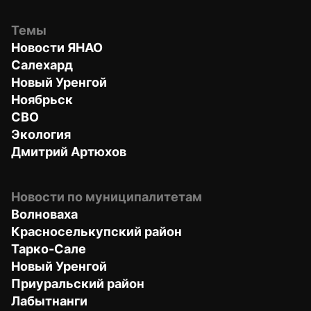
Темы
Новости ЯНАО
Салехард
Новый Уренгой
Ноябрьск
СВО
Экология
Дмитрий Артюхов
Новости по муниципалитетам
Волноваха
Красноселькупский район
Тарко-Сале
Новый Уренгой
Приуральский район
Лабытнанги