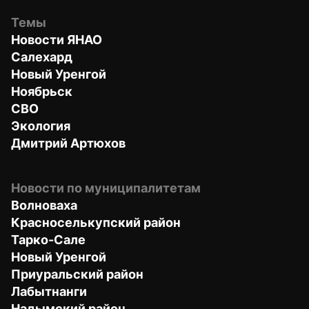
Темы
Новости ЯНАО
Салехард
Новый Уренгой
Ноябрьск
СВО
Экология
Дмитрий Артюхов
Новости по муниципалитетам
Волноваха
Красноселькупский район
Тарко-Сале
Новый Уренгой
Приуральский район
Лабытнанги
Надымский район