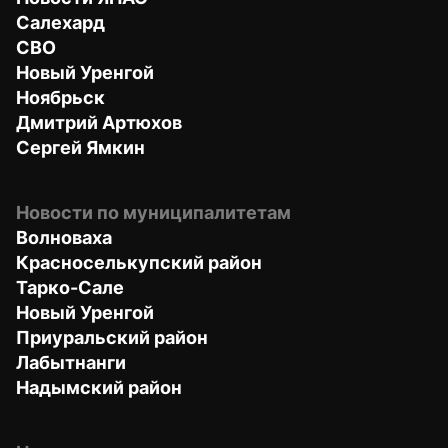
Салехард
СВО
Новый Уренгой
Ноябрьск
Дмитрий Артюхов
Сергей Ямкин
Новости по муниципалитетам
Волноваха
Красноселькупский район
Тарко-Сале
Новый Уренгой
Приуральский район
Лабытнанги
Надымский район