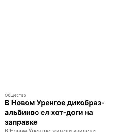
Общество
В Новом Уренгое дикобраз-
альбинос ел хот-доги на 
заправке
В Новом Уренгое жители увидели 