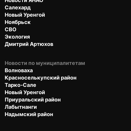
Новости ЯНАО
Салехард
Новый Уренгой
Ноябрьск
СВО
Экология
Дмитрий Артюхов
Новости по муниципалитетам
Волноваха
Красноселькупский район
Тарко-Сале
Новый Уренгой
Приуральский район
Лабытнанги
Надымский район