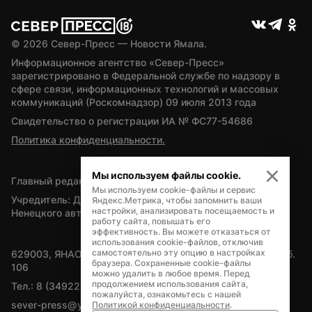
© 
2026
 Север-Пресс — Новости Ямала.
Информационное агентство «Север-Пресс» 
зарегистрировано в Федеральной службе по надзору в 
сфере связи, информационных технологий и массовых 
коммуникаций (Роскомнадзор) 09 июля 2013 года
Свидетельство о регистрации ИА № ФС77-54686
Политика конфиденциальности.
Мы используем файлы cookie.
Главный редактор — А.Л. Поздеев
Мы используем cookie-файлы и сервис
Учредитель: Департамент внутренней политики Ямало-
Яндекс.Метрика, чтобы запомнить ваши
настройки, анализировать посещаемость и
Ненецкого автономного округа
работу сайта, повышать его
эффективность. Вы можете отказаться от
использования cookie-файлов, отключив
самостоятельно эту опцию в настройках
629003, ЯНАО, Салехард, мкр. Богдана Кнунянца, д.1, каб. 
браузера. Сохраненные cookie-файлы
106
можно удалить в любое время. Перед
продолжением использования сайта,
Тел.: 8 (34922) 71262
пожалуйста, ознакомьтесь с нашей
sever-press@yamal-media.ru
Политикой конфиденциальности
.