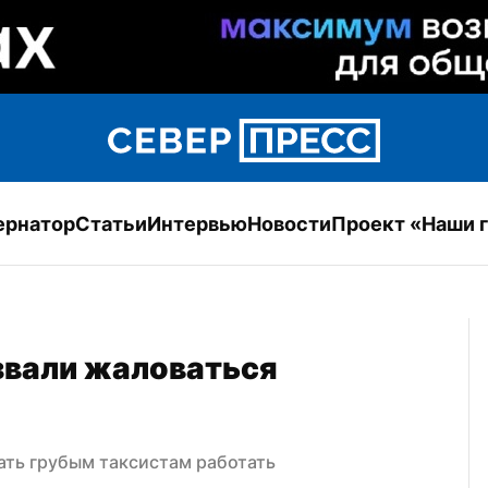
ернатор
Статьи
Интервью
Новости
Проект «Наши 
звали жаловаться 
ать грубым таксистам работать