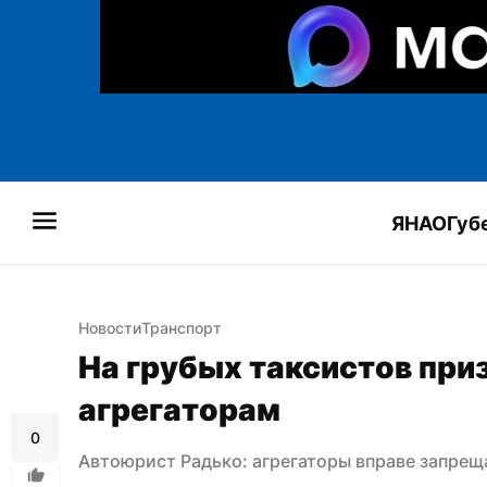
ЯНАО
Губ
Новости
Транспорт
На грубых таксистов при
агрегаторам
0
Автоюрист Радько: агрегаторы вправе запрещ