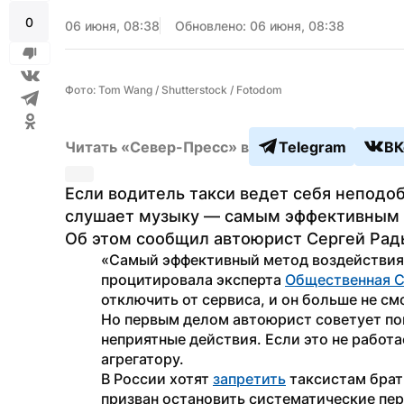
0
06 июня, 08:38
Обновлено: 06 июня, 08:38
Фото: Tom Wang / Shutterstock / Fotodom
Читать «Север-Пресс» в
Telegram
ВК
Если водитель такси ведет себя неподоб
слушает музыку — самым эффективным б
Об этом сообщил автоюрист Сергей Радь
«Самый эффективный метод воздействия 
процитировала эксперта 
Общественная 
отключить от сервиса, и он больше не см
Но первым делом автоюрист советует пог
неприятные действия. Если это не работа
агрегатору. 
В России хотят 
запретить
 таксистам бра
призван остановить систематические пер