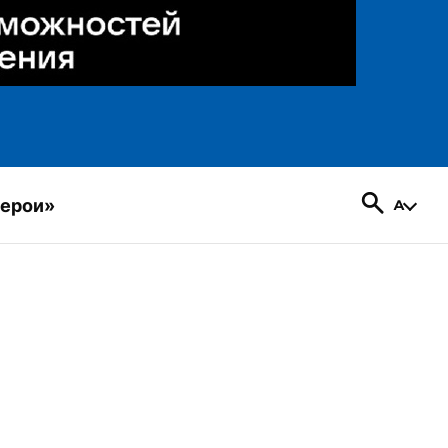
герои»