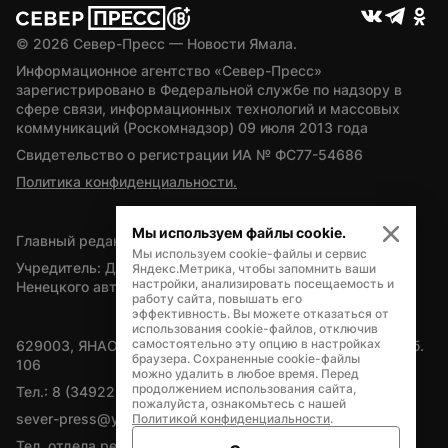
© 
2026
 Север-Пресс — Новости Ямала.
Информационное агентство «Север-Пресс» 
зарегистрировано в Федеральной службе по надзору в 
сфере связи, информационных технологий и массовых 
коммуникаций (Роскомнадзор) 09 июля 2013 года
Свидетельство о регистрации ИА № ФС77-54686
Политика конфиденциальности.
Мы используем файлы cookie.
Главный редактор — А.Л. Поздеев
Мы используем cookie-файлы и сервис
Учредитель: Департамент внутренней политики Ямало-
Яндекс.Метрика, чтобы запомнить ваши
настройки, анализировать посещаемость и
Ненецкого автономного округа
работу сайта, повышать его
эффективность. Вы можете отказаться от
использования cookie-файлов, отключив
самостоятельно эту опцию в настройках
629003, ЯНАО, Салехард, мкр. Богдана Кнунянца, д.1, каб. 
браузера. Сохраненные cookie-файлы
106
можно удалить в любое время. Перед
продолжением использования сайта,
Тел.: 8 (34922) 71262
пожалуйста, ознакомьтесь с нашей
sever-press@yamal-media.ru
Политикой конфиденциальности
.
Тел. отдела рекламы: 8 (34922) 42728