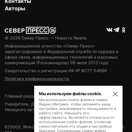
Контакты
Авторы
© 
2026
 Север-Пресс — Новости Ямала.
Информационное агентство «Север-Пресс» 
зарегистрировано в Федеральной службе по надзору в 
сфере связи, информационных технологий и массовых 
коммуникаций (Роскомнадзор) 09 июля 2013 года
Свидетельство о регистрации ИА № ФС77-54686
Политика конфиденциальности.
Мы используем файлы cookie.
Главный редактор — А.Л. Поздеев
Мы используем cookie-файлы и сервис
Учредитель: Департамент внутренней политики Ямало-
Яндекс.Метрика, чтобы запомнить ваши
настройки, анализировать посещаемость и
Ненецкого автономного округа
работу сайта, повышать его
эффективность. Вы можете отказаться от
использования cookie-файлов, отключив
самостоятельно эту опцию в настройках
629003, ЯНАО, Салехард, мкр. Богдана Кнунянца, д.1, каб. 
браузера. Сохраненные cookie-файлы