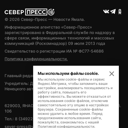
© 
2026
 Север-Пресс — Новости Ямала.
Информационное агентство «Север-Пресс» 
зарегистрировано в Федеральной службе по надзору в 
сфере связи, информационных технологий и массовых 
коммуникаций (Роскомнадзор) 09 июля 2013 года
Свидетельство о регистрации ИА № ФС77-54686
Политика конфиденциальности.
Мы используем файлы cookie.
Главный редактор — А.Л. Поздеев
Мы используем cookie-файлы и сервис
Учредитель: Департамент внутренней политики Ямало-
Яндекс.Метрика, чтобы запомнить ваши
настройки, анализировать посещаемость и
Ненецкого автономного округа
работу сайта, повышать его
эффективность. Вы можете отказаться от
использования cookie-файлов, отключив
самостоятельно эту опцию в настройках
629003, ЯНАО, Салехард, мкр. Богдана Кнунянца, д.1, каб. 
браузера. Сохраненные cookie-файлы
106
можно удалить в любое время. Перед
продолжением использования сайта,
Тел.: 8 (34922) 71262
пожалуйста, ознакомьтесь с нашей
sever-press@yamal-media.ru
Политикой конфиденциальности
.