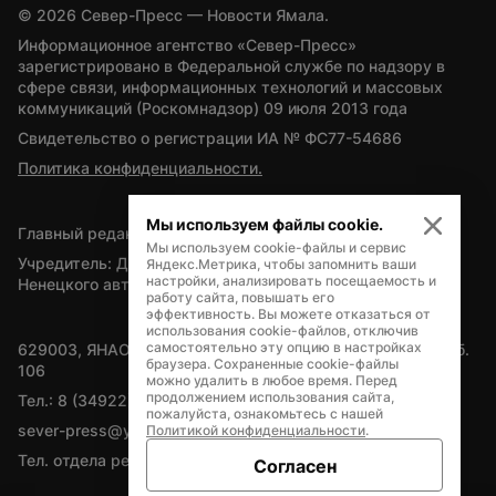
© 
2026
 Север-Пресс — Новости Ямала.
Информационное агентство «Север-Пресс» 
зарегистрировано в Федеральной службе по надзору в 
сфере связи, информационных технологий и массовых 
коммуникаций (Роскомнадзор) 09 июля 2013 года
Свидетельство о регистрации ИА № ФС77-54686
Политика конфиденциальности.
Мы используем файлы cookie.
Главный редактор — А.Л. Поздеев
Мы используем cookie-файлы и сервис
Учредитель: Департамент внутренней политики Ямало-
Яндекс.Метрика, чтобы запомнить ваши
настройки, анализировать посещаемость и
Ненецкого автономного округа
работу сайта, повышать его
эффективность. Вы можете отказаться от
использования cookie-файлов, отключив
самостоятельно эту опцию в настройках
629003, ЯНАО, Салехард, мкр. Богдана Кнунянца, д.1, каб. 
браузера. Сохраненные cookie-файлы
106
можно удалить в любое время. Перед
продолжением использования сайта,
Тел.: 8 (34922) 71262
пожалуйста, ознакомьтесь с нашей
sever-press@yamal-media.ru
Политикой конфиденциальности
.
Тел. отдела рекламы: 8 (34922) 42728
Согласен