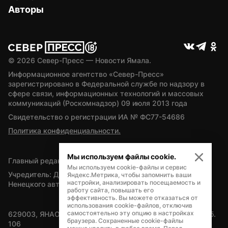
Авторы
© 
2026
 Север-Пресс — Новости Ямала.
Информационное агентство «Север-Пресс» 
зарегистрировано в Федеральной службе по надзору в 
сфере связи, информационных технологий и массовых 
коммуникаций (Роскомнадзор) 09 июля 2013 года
Свидетельство о регистрации ИА № ФС77-54686
Политика конфиденциальности.
Мы используем файлы cookie.
Главный редактор — А.Л. Поздеев
Мы используем cookie-файлы и сервис
Учредитель: Департамент внутренней политики Ямало-
Яндекс.Метрика, чтобы запомнить ваши
настройки, анализировать посещаемость и
Ненецкого автономного округа
работу сайта, повышать его
эффективность. Вы можете отказаться от
использования cookie-файлов, отключив
самостоятельно эту опцию в настройках
629003, ЯНАО, Салехард, мкр. Богдана Кнунянца, д.1, каб. 
браузера. Сохраненные cookie-файлы
106