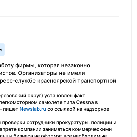
и
боту фирмы, которая незаконно 
истов. Организаторы не имели 
ресс-службе красноярской транспортной 
резовский округ) установлен факт 
легкомоторном самолете типа Cessna в 
— пишет 
Newslab.ru
 со ссылкой на надзорное 
 проверки сотрудники прокуратуры, полиции и 
 запрете компании заниматься коммерческими 
льцы бизнеса не оформят все необходимые 