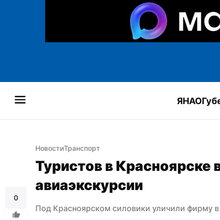
ЯНАО
Губ
Новости
Транспорт
Туристов в Красноярске в
авиаэкскурсии
0
Под Красноярском силовики уличили фирму в