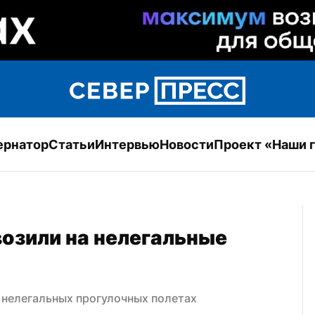
ернатор
Статьи
Интервью
Новости
Проект «Наши 
озили на нелегальные 
 нелегальных прогулочных полетах