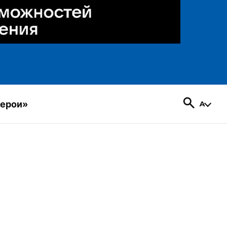
герои»