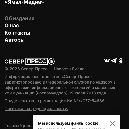
«Ямал-Медиа»
Об издании
О нас
Контакты
Авторы
© 
2026
 Север-Пресс — Новости Ямала.
Информационное агентство «Север-Пресс» 
зарегистрировано в Федеральной службе по надзору в 
сфере связи, информационных технологий и массовых 
коммуникаций (Роскомнадзор) 09 июля 2013 года
Свидетельство о регистрации ИА № ФС77-54686
Политика конфиденциальности.
Мы используем файлы cookie.
Главный редактор — А.Л. Поздеев