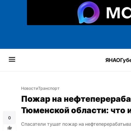
ЯНАО
Губ
Новости
Транспорт
Пожар на нефтеперераба
Тюменской области: что 
0
Спасатели тушат пожар на нефтеперерабатыв