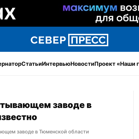
ернатор
Статьи
Интервью
Новости
Проект «Наши 
тывающем заводе в 
известно
ающем заводе в Тюменской области