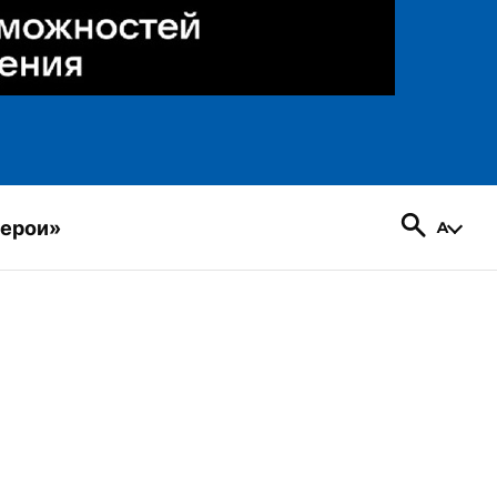
герои»