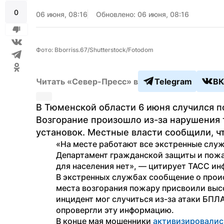
0
06 июня, 08:16
Обновлено: 06 июня, 08:16
Фото: Bborriss.67/Shutterstock/Fotodom
Читать «Север-Пресс» в
Telegram
ВК
В Тюменской области 6 июня случился 
Возгорание произошло из-за нарушения т
установок. Местные власти сообщили, ч
«На месте работают все экстренные слу
Департамент гражданской защиты и пожа
для населения нет», — цитирует ТАСС ин
В экстренных службах сообщение о проис
места возгорания пожару присвоили высо
инцидент мог случиться из-за атаки БПЛ
опровергли эту информацию.
В конце мая мошенники 
активизировалис