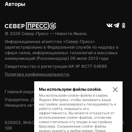
Авторы
© 
2026
 Север-Пресс — Новости Ямала.
Информационное агентство «Север-Пресс» 
зарегистрировано в Федеральной службе по надзору в 
сфере связи, информационных технологий и массовых 
коммуникаций (Роскомнадзор) 09 июля 2013 года
Свидетельство о регистрации ИА № ФС77-54686
Политика конфиденциальности.
Мы используем файлы cookie.
Главный редактор — А.Л. Поздеев
Мы используем cookie-файлы и сервис
Учредитель: Департамент внутренней политики Ямало-
Яндекс.Метрика, чтобы запомнить ваши
настройки, анализировать посещаемость и
Ненецкого автономного округа
работу сайта, повышать его
эффективность. Вы можете отказаться от
использования cookie-файлов, отключив
самостоятельно эту опцию в настройках
629003, ЯНАО, Салехард, мкр. Богдана Кнунянца, д.1, каб. 
браузера. Сохраненные cookie-файлы
106
можно удалить в любое время. Перед