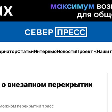
ернатор
Статьи
Интервью
Новости
Проект «Наши 
о внезапном перекрытии 
зможном перекрытии трасс