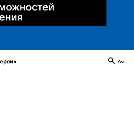
герои»