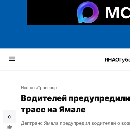
ЯНАО
Губ
Новости
Транспорт
Водителей предупредили 
трасс на Ямале
0
Дептранс Ямала предупредил водителей о во