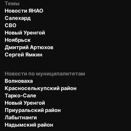
Темы
Новости ЯНАО
Салехард
СВО
Новый Уренгой
Ноябрьск
Дмитрий Артюхов
Сергей Ямкин
Новости по муниципалитетам
Волноваха
Красноселькупский район
Тарко-Сале
Новый Уренгой
Приуральский район
Лабытнанги
Надымский район