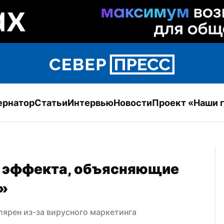
ернатор
Статьи
Интервью
Новости
Проект «Наши 
 эффекта, объясняющие 
»
лярен из-за вирусного маркетинга