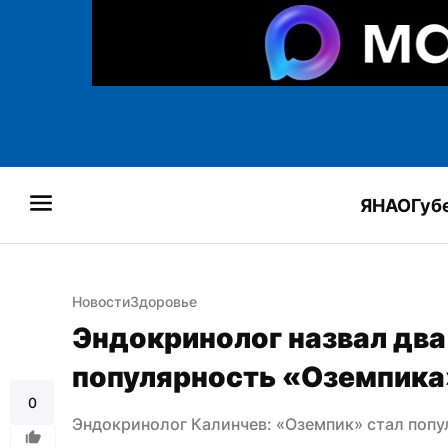
ЯНАО
Губ
Новости
Здоровье
Эндокринолог назвал два
популярность «Оземпика
0
Эндокринолог Калинчев: «Оземпик» стал попу