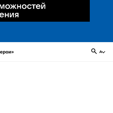
герои»