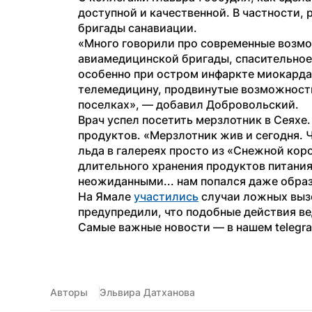
доступной и качественной. В частности, 
бригады санавиации.
«Много говорили про современные возмож
авиамедицинской бригады, спасительное 
особенно при остром инфаркте миокарда,
телемедицину, продвинутые возможности
поселках», — добавил Добровольский.
Врач успел посетить мерзлотник в Сеяхе.
продуктов. «Мерзлотник жив и сегодня. Ч
льда в галереях просто из «Снежной коро
длительного хранения продуктов питания
неожиданными... нам попался даже образ
На Ямале 
участились
 случаи ложных выз
предупредили, что подобные действия ве
Самые важные новости — в нашем telegr
Авторы
Эльвира Датханова