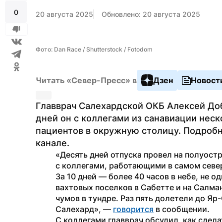
0
20 августа 2025
Обновлено: 20 августа 2025
Фото: Dan Race / Shutterstock / Fotodom
Читать «Север-Пресс» в
Дзен
Новост
Главврач Салехардской ОКБ Алексей Добр
дней он с коллегами из санавиации неско
пациентов в окружную столицу. Подробн
канале.
«Десять дней отпуска провел на полуост
с коллегами, работающими в самом севе
За 10 дней — более 40 часов в небе, не о
вахтовых поселков в Сабетте и на Салма
чумов в тундре. Раз пять долетели до Яр-
Салехард», — 
говорится
 в сообщении.
С коллегами главврач обсудил, как сдел