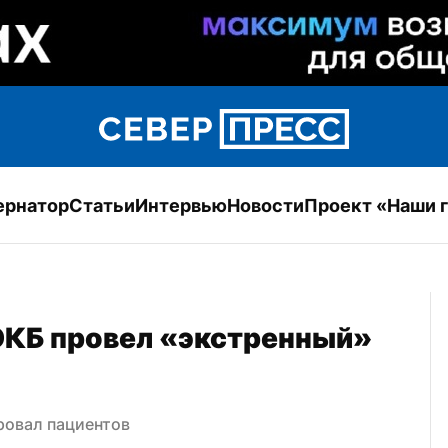
ернатор
Статьи
Интервью
Новости
Проект «Наши 
КБ провел «экстренный» 
ровал пациентов