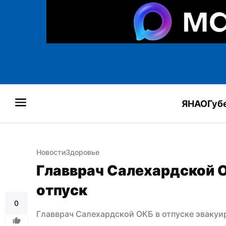
ЯНАО
Губ
Новости
Здоровье
Главврач Салехардской О
отпуск
0
Главврач Салехардской ОКБ в отпуске эвакуи