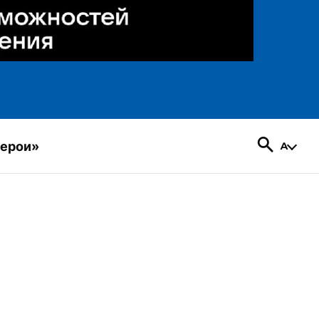
герои»