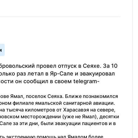
и
овольский провел отпуск в Сеяхе. За 10 
лько раз летал в Яр-Сале и эвакуировал 
ости он сообщил в своем telegram-
рове Ямал, поселок Сеяха. Ближе познакомился 
рном филиале ямальской санитарной авиации. 
дна тысяча километров от Харасавэя на севере, 
новском месторождении (уже не Ямал), десятки 
Сале за эти дни, были эвакуации пациентов и в 
ать экстренную помощь над Ямалом более 