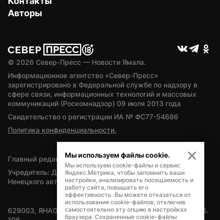
Контакты
Авторы
© 
2026
 Север-Пресс — Новости Ямала.
Информационное агентство «Север-Пресс» 
зарегистрировано в Федеральной службе по надзору в 
сфере связи, информационных технологий и массовых 
коммуникаций (Роскомнадзор) 09 июля 2013 года
Свидетельство о регистрации ИА № ФС77-54686
Политика конфиденциальности.
Мы используем файлы cookie.
Главный редактор — А.Л. Поздеев
Мы используем cookie-файлы и сервис
Учредитель: Департамент внутренней политики Ямало-
Яндекс.Метрика, чтобы запомнить ваши
настройки, анализировать посещаемость и
Ненецкого автономного округа
работу сайта, повышать его
эффективность. Вы можете отказаться от
использования cookie-файлов, отключив
самостоятельно эту опцию в настройках
629003, ЯНАО, Салехард, мкр. Богдана Кнунянца, д.1, каб. 
браузера. Сохраненные cookie-файлы
106