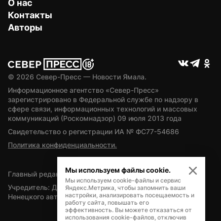
О нас
Контакты
Авторы
© 
2026
 Север-Пресс — Новости Ямала.
Информационное агентство «Север-Пресс» 
зарегистрировано в Федеральной службе по надзору в 
сфере связи, информационных технологий и массовых 
коммуникаций (Роскомнадзор) 09 июля 2013 года
Свидетельство о регистрации ИА № ФС77-54686
Политика конфиденциальности.
Мы используем файлы cookie.
Главный редактор — А.Л. Поздеев
Мы используем cookie-файлы и сервис
Учредитель: Департамент внутренней политики Ямало-
Яндекс.Метрика, чтобы запомнить ваши
настройки, анализировать посещаемость и
Ненецкого автономного округа
работу сайта, повышать его
эффективность. Вы можете отказаться от
использования cookie-файлов, отключив