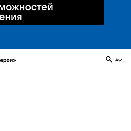
герои»