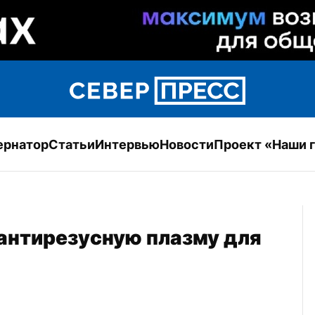
ернатор
Статьи
Интервью
Новости
Проект «Наши 
антирезусную плазму для 