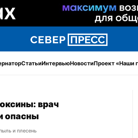
ернатор
Статьи
Интервью
Новости
Проект «Наши 
оксины: врач 
и опасны
пыль и плесень