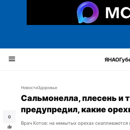
ЯНАО
Губ
Новости
Здоровье
Сальмонелла, плесень и т
предупредил, какие орех
0
Врач Котов: на немытых орехах скапливаются 