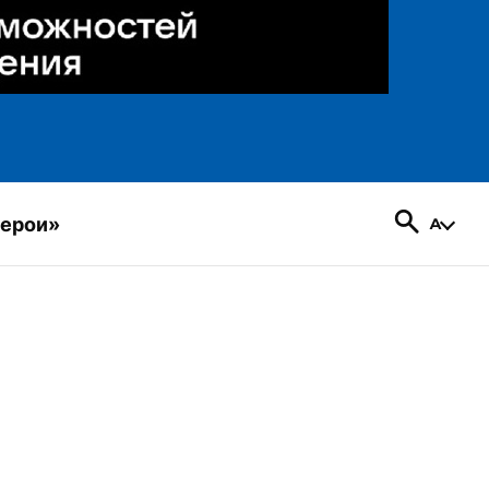
герои»