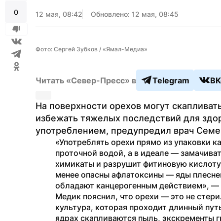
0
12 мая, 08:42
Обновлено: 12 мая, 08:45
Фото: Сергей Зубков / «Ямал-Медиа»
Читать «Север-Пресс» в
Telegram
ВК
На поверхности орехов могут скапливать
избежать тяжелых последствий для здор
употреблением, предупредил врач Семе
«Употреблять орехи прямо из упаковки к
проточной водой, а в идеале — замачивать
химикаты и разрушит фитиновую кислоту.
менее опасны афлатоксины — яды плеснев
обладают канцерогенным действием», — 
Медик пояснил, что орехи — это не стери
культура, которая проходит длинный путь
ядрах скапливаются пыль, экскременты г