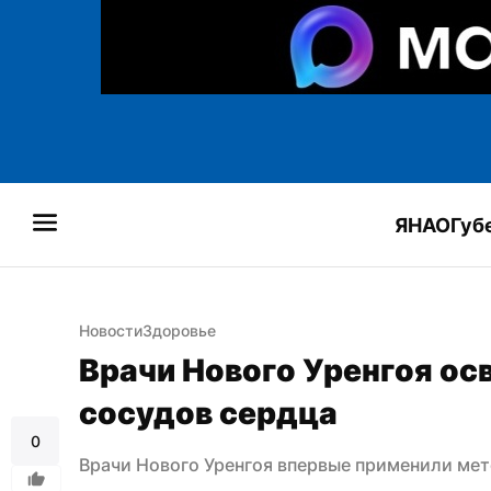
ЯНАО
Губ
Новости
Здоровье
Врачи Нового Уренгоя ос
сосудов сердца
0
Врачи Нового Уренгоя впервые применили мет