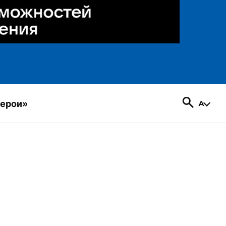
герои»