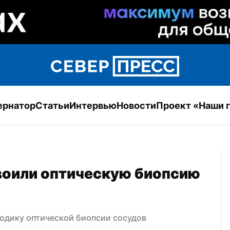
ернатор
Статьи
Интервью
Новости
Проект «Наши 
воили оптическую биопсию 
одику оптической биопсии сосудов