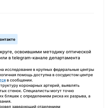
онтакте
округе, освоившими методику оптической 
ли в telegram-канале департамента 
на исследование в крупных федеральные центры 
логичная помощь доступна в сосудистом центре 
тся
 в сообщении.
труктуру коронарных артерий, выявлять 
ых стенок. Специалисты могут точно 
х бляшек с определением риска их разрыва, а 
вания.
ровел заведующий отделением 