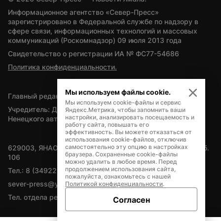
Информационное агентство «Север-Пресс» 
зарегистрировано в Федеральной службе по надзору в 
сфере связи, информационных технологий и массовых 
коммуникаций (Роскомнадзор) 09 июля 2013 года
Свидетельство о регистрации ИА № ФС77-54686
Политика конфиденциальности.
Мы используем файлы cookie.
Главный редактор — А.Л. Поздеев
Мы используем cookie-файлы и сервис
Учредитель: Департамент внутренней политики Ямало-
Яндекс.Метрика, чтобы запомнить ваши
настройки, анализировать посещаемость и
Ненецкого автономного округа
работу сайта, повышать его
эффективность. Вы можете отказаться от
использования cookie-файлов, отключив
самостоятельно эту опцию в настройках
629003, ЯНАО, Салехард, мкр. Богдана Кнунянца, д.1, каб. 
браузера. Сохраненные cookie-файлы
106
можно удалить в любое время. Перед
продолжением использования сайта,
Тел.: 8 (34922) 71262
пожалуйста, ознакомьтесь с нашей
sever-press@yamal-media.ru
Политикой конфиденциальности
.
Тел. отдела рекламы: 8 (34922) 42728
Согласен