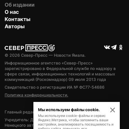
Об издании
О нас
Контакты
Авторы
© 
2026
 Север-Пресс — Новости Ямала.
Информационное агентство «Север-Пресс» 
зарегистрировано в Федеральной службе по надзору в 
сфере связи, информационных технологий и массовых 
коммуникаций (Роскомнадзор) 09 июля 2013 года
Свидетельство о регистрации ИА № ФС77-54686
Политика конфиденциальности.
Мы используем файлы cookie.
Главный редактор — А.Л. Поздеев
Мы используем cookie-файлы и сервис
Учредитель: Департамент внутренней политики Ямало-
Яндекс.Метрика, чтобы запомнить ваши
настройки, анализировать посещаемость и
Ненецкого автономного округа
работу сайта, повышать его