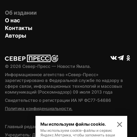
Об издании
О нас
Контакты
Авторы
© 
2026
 Север-Пресс — Новости Ямала.
Информационное агентство «Север-Пресс» 
зарегистрировано в Федеральной службе по надзору в 
сфере связи, информационных технологий и массовых 
коммуникаций (Роскомнадзор) 09 июля 2013 года
Свидетельство о регистрации ИА № ФС77-54686
Политика конфиденциальности.
Мы используем файлы cookie.
Главный редактор — А.Л. Поздеев
Мы используем cookie-файлы и сервис
Учредитель: Департамент внутренней политики Ямало-
Яндекс.Метрика, чтобы запомнить ваши