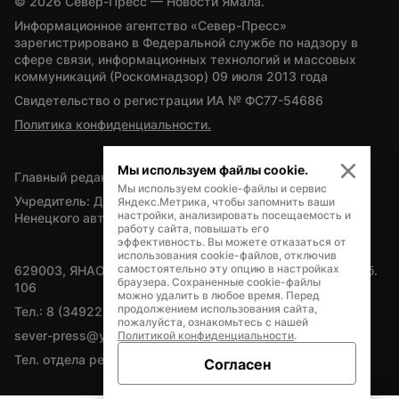
© 
2026
 Север-Пресс — Новости Ямала.
Информационное агентство «Север-Пресс» 
зарегистрировано в Федеральной службе по надзору в 
сфере связи, информационных технологий и массовых 
коммуникаций (Роскомнадзор) 09 июля 2013 года
Свидетельство о регистрации ИА № ФС77-54686
Политика конфиденциальности.
Мы используем файлы cookie.
Главный редактор — А.Л. Поздеев
Мы используем cookie-файлы и сервис
Учредитель: Департамент внутренней политики Ямало-
Яндекс.Метрика, чтобы запомнить ваши
настройки, анализировать посещаемость и
Ненецкого автономного округа
работу сайта, повышать его
эффективность. Вы можете отказаться от
использования cookie-файлов, отключив
самостоятельно эту опцию в настройках
629003, ЯНАО, Салехард, мкр. Богдана Кнунянца, д.1, каб. 
браузера. Сохраненные cookie-файлы
106
можно удалить в любое время. Перед
продолжением использования сайта,
Тел.: 8 (34922) 71262
пожалуйста, ознакомьтесь с нашей
sever-press@yamal-media.ru
Политикой конфиденциальности
.
Тел. отдела рекламы: 8 (34922) 42728
Согласен