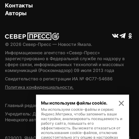
Контакты
Авторы
© 
2026
 Север-Пресс — Новости Ямала.
Информационное агентство «Север-Пресс» 
зарегистрировано в Федеральной службе по надзору в 
сфере связи, информационных технологий и массовых 
коммуникаций (Роскомнадзор) 09 июля 2013 года
Свидетельство о регистрации ИА № ФС77-54686
Политика конфиденциальности.
Мы используем файлы cookie.
Главный редактор — А.Л. Поздеев
Мы используем cookie-файлы и сервис
Учредитель: Департамент внутренней политики Ямало-
Яндекс.Метрика, чтобы запомнить ваши
настройки, анализировать посещаемость и
Ненецкого автономного округа
работу сайта, повышать его
эффективность. Вы можете отказаться от
использования cookie-файлов, отключив
самостоятельно эту опцию в настройках
629003, ЯНАО, Салехард, мкр. Богдана Кнунянца, д.1, каб. 