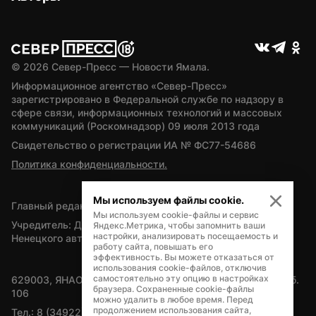
© 
2026
 Север-Пресс — Новости Ямала.
Информационное агентство «Север-Пресс» 
зарегистрировано в Федеральной службе по надзору в 
сфере связи, информационных технологий и массовых 
коммуникаций (Роскомнадзор) 09 июля 2013 года
Свидетельство о регистрации ИА № ФС77-54686
Политика конфиденциальности.
Мы используем файлы cookie.
Главный редактор — А.Л. Поздеев
Мы используем cookie-файлы и сервис
Учредитель: Департамент внутренней политики Ямало-
Яндекс.Метрика, чтобы запомнить ваши
настройки, анализировать посещаемость и
Ненецкого автономного округа
работу сайта, повышать его
эффективность. Вы можете отказаться от
использования cookie-файлов, отключив
самостоятельно эту опцию в настройках
629003, ЯНАО, Салехард, мкр. Богдана Кнунянца, д.1, каб. 
браузера. Сохраненные cookie-файлы
106
можно удалить в любое время. Перед
продолжением использования сайта,
Тел.: 8 (34922) 71262