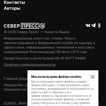
Контакты
Авторы
© 
2026
 Север-Пресс — Новости Ямала.
Информационное агентство «Север-Пресс» 
зарегистрировано в Федеральной службе по надзору в 
сфере связи, информационных технологий и массовых 
коммуникаций (Роскомнадзор) 09 июля 2013 года
Свидетельство о регистрации ИА № ФС77-54686
Политика конфиденциальности.
Мы используем файлы cookie.
Главный редактор — А.Л. Поздеев
Мы используем cookie-файлы и сервис
Учредитель: Департамент внутренней политики Ямало-
Яндекс.Метрика, чтобы запомнить ваши
настройки, анализировать посещаемость и
Ненецкого автономного округа
работу сайта, повышать его
эффективность. Вы можете отказаться от
использования cookie-файлов, отключив
самостоятельно эту опцию в настройках
629003, ЯНАО, Салехард, мкр. Богдана Кнунянца, д.1, каб. 