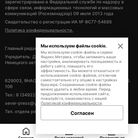
зарегистрировано в Федеральной службе по надзору в 
сфере связи, информационных технологий и массовых 
коммуникаций (Роскомнадзор) 09 июля 2013 года
Свидетельство о регистрации ИА № ФС77-54686
Политика конфиденциальности.
Мы используем файлы cookie.
Главный редактор — А.Л. Поздеев
Мы используем cookie-файлы и сервис
Учредитель: Департамент внутренней политики Ямало-
Яндекс.Метрика, чтобы запомнить ваши
настройки, анализировать посещаемость и
Ненецкого автономного округа
работу сайта, повышать его
эффективность. Вы можете отказаться от
использования cookie-файлов, отключив
самостоятельно эту опцию в настройках
629003, ЯНАО, Салехард, мкр. Богдана Кнунянца, д.1, каб. 
браузера. Сохраненные cookie-файлы
106
можно удалить в любое время. Перед
продолжением использования сайта,
Тел.: 8 (34922) 71262
пожалуйста, ознакомьтесь с нашей
sever-press@yamal-media.ru
Политикой конфиденциальности
.
Тел. отдела рекламы: 8 (34922) 42728
Согласен